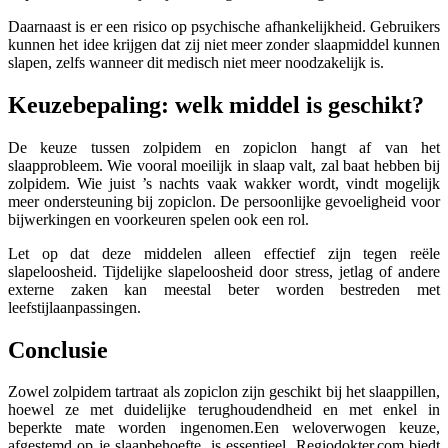
Daarnaast is er een risico op psychische afhankelijkheid. Gebruikers
kunnen het idee krijgen dat zij niet meer zonder slaapmiddel kunnen
slapen, zelfs wanneer dit medisch niet meer noodzakelijk is.
Keuzebepaling: welk middel is geschikt?
De keuze tussen zolpidem en zopiclon hangt af van het
slaapprobleem. Wie vooral moeilijk in slaap valt, zal baat hebben bij
zolpidem. Wie juist ’s nachts vaak wakker wordt, vindt mogelijk
meer ondersteuning bij zopiclon. De persoonlijke gevoeligheid voor
bijwerkingen en voorkeuren spelen ook een rol.
Let op dat deze middelen alleen effectief zijn tegen reële
slapeloosheid. Tijdelijke slapeloosheid door stress, jetlag of andere
externe zaken kan meestal beter worden bestreden met
leefstijlaanpassingen.
Conclusie
Zowel zolpidem tartraat als zopiclon zijn geschikt bij het slaappillen,
hoewel ze met duidelijke terughoudendheid en met enkel in
beperkte mate worden ingenomen.Een weloverwogen keuze,
afgestemd op je slaapbehoefte, is essentieel. Regiodokter.com biedt