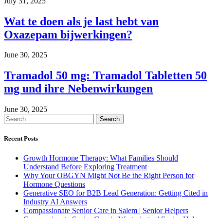
July 31, 2025
Wat te doen als je last hebt van
Oxazepam bijwerkingen?
June 30, 2025
Tramadol 50 mg: Tramadol Tabletten 50
mg und ihre Nebenwirkungen
June 30, 2025
Search
for:
Recent Posts
Growth Hormone Therapy: What Families Should
Understand Before Exploring Treatment
Why Your OBGYN Might Not Be the Right Person for
Hormone Questions
Generative SEO for B2B Lead Generation: Getting Cited in
Industry AI Answers
Compassionate Senior Care in Salem | Senior Helpers