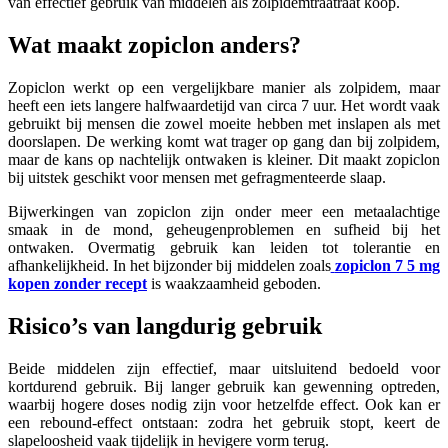
van effectief gebruik van middelen als zolpidemtraatraat koop.
Wat maakt zopiclon anders?
Zopiclon werkt op een vergelijkbare manier als zolpidem, maar
heeft een iets langere halfwaardetijd van circa 7 uur. Het wordt vaak
gebruikt bij mensen die zowel moeite hebben met inslapen als met
doorslapen. De werking komt wat trager op gang dan bij zolpidem,
maar de kans op nachtelijk ontwaken is kleiner. Dit maakt zopiclon
bij uitstek geschikt voor mensen met gefragmenteerde slaap.
Bijwerkingen van zopiclon zijn onder meer een metaalachtige
smaak in de mond, geheugenproblemen en sufheid bij het
ontwaken. Overmatig gebruik kan leiden tot tolerantie en
afhankelijkheid. In het bijzonder bij middelen zoals
zopiclon 7 5 mg
kopen zonder recept
is waakzaamheid geboden.
Risico’s van langdurig gebruik
Beide middelen zijn effectief, maar uitsluitend bedoeld voor
kortdurend gebruik. Bij langer gebruik kan gewenning optreden,
waarbij hogere doses nodig zijn voor hetzelfde effect. Ook kan er
een rebound-effect ontstaan: zodra het gebruik stopt, keert de
slapeloosheid vaak tijdelijk in hevigere vorm terug.