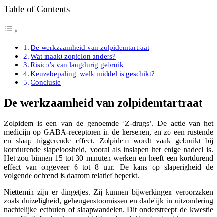
Table of Contents
De werkzaamheid van zolpidemtartraat
Wat maakt zopiclon anders?
Risico’s van langdurig gebruik
Keuzebepaling: welk middel is geschikt?
Conclusie
De werkzaamheid van zolpidemtartraat
Zolpidem is een van de genoemde ‘Z-drugs’. De actie van het
medicijn op GABA-receptoren in de hersenen, en zo een rustende
en slaap triggerende effect. Zolpidem wordt vaak gebruikt bij
kortdurende slapeloosheid, vooral als inslapen het enige nadeel is.
Het zou binnen 15 tot 30 minuten werken en heeft een kortdurend
effect van ongeveer 6 tot 8 uur. De kans op slaperigheid de
volgende ochtend is daarom relatief beperkt.
Niettemin zijn er dingetjes. Zij kunnen bijwerkingen veroorzaken
zoals duizeligheid, geheugenstoornissen en dadelijk in uitzondering
nachtelijke eetbuien of slaapwandelen. Dit onderstreept de kwestie