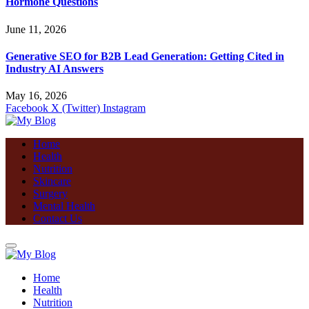
Hormone Questions
June 11, 2026
Generative SEO for B2B Lead Generation: Getting Cited in
Industry AI Answers
May 16, 2026
Facebook
X (Twitter)
Instagram
Home
Health
Nutrition
Skincare
Surgery
Mental Health
Contact Us
Home
Health
Nutrition